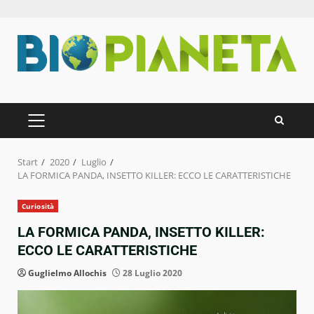
Zum
Inhalt
springen
PRIMÄRES
MENÜ
Start
2020
Luglio
LA FORMICA PANDA, INSETTO KILLER: ECCO LE CARATTERISTICHE
Curiosità
LA FORMICA PANDA, INSETTO KILLER:
ECCO LE CARATTERISTICHE
Guglielmo Allochis
28 Luglio 2020