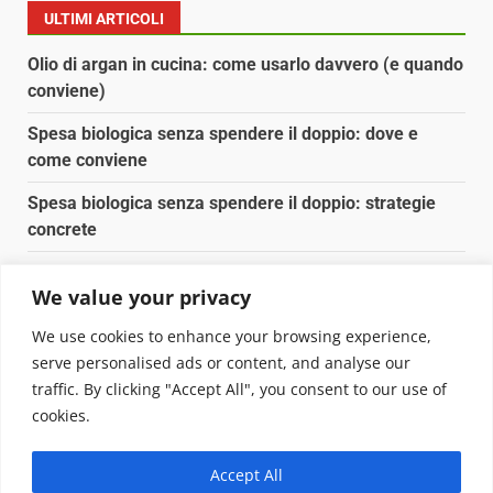
ULTIMI ARTICOLI
Olio di argan in cucina: come usarlo davvero (e quando
conviene)
Spesa biologica senza spendere il doppio: dove e
come conviene
Spesa biologica senza spendere il doppio: strategie
concrete
Orto domestico per principianti: cosa coltivare in 2 mq
We value your privacy
Pulizia naturale della casa: 3 ingredienti che
We use cookies to enhance your browsing experience,
sostituiscono 10 prodotti chimici
serve personalised ads or content, and analyse our
traffic. By clicking "Accept All", you consent to our use of
Copyright © 2025 Biopianeta.it proprietà di Jws Media
cookies.
Srl - Via Cavour 310 - 00184 Roma - P.Iva 17132921002
Questo blog non è una testata giornalistica, in quanto
Accept All
viene aggiornato senza alcuna periodicità. Non può