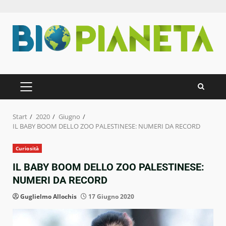
Zum
Inhalt
springen
PRIMÄRES
MENÜ
Start
2020
Giugno
IL BABY BOOM DELLO ZOO PALESTINESE: NUMERI DA RECORD
Curiosità
IL BABY BOOM DELLO ZOO PALESTINESE:
NUMERI DA RECORD
Guglielmo Allochis
17 Giugno 2020