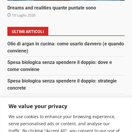
Dreams and realities quante puntate sono
10 Luglio 2026
ULTIMI ARTICOLI
Olio di argan in cucina: come usarlo davvero (e quando
conviene)
Spesa biologica senza spendere il doppio: dove e
come conviene
Spesa biologica senza spendere il doppio: strategie
concrete
Orto domestico per principianti: cosa coltivare in 2 mq
We value your privacy
Pulizia naturale della casa: 3 ingredienti che
We use cookies to enhance your browsing experience,
sostituiscono 10 prodotti chimici
serve personalised ads or content, and analyse our
traffic. By clicking "Accept All", you consent to our use of