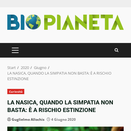
Zum
Inhalt
springen
PRIMÄRES
MENÜ
Start
2020
Giugno
LA NASICA, QUANDO LA SIMPATIA NON BASTA: È A RISCHIO
ESTINZIONE
Curiosità
LA NASICA, QUANDO LA SIMPATIA NON
BASTA: È A RISCHIO ESTINZIONE
Guglielmo Allochis
4 Giugno 2020