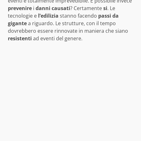
eventi è totalmente imprevedibile. È possibile invece
prevenire
i
danni
causati
? Certamente
si
. Le
tecnologie e
l’edilizia
stanno facendo
passi
da
gigante
a riguardo. Le strutture, con il tempo
dovrebbero essere rinnovate in maniera che siano
resistenti
ad eventi del genere.