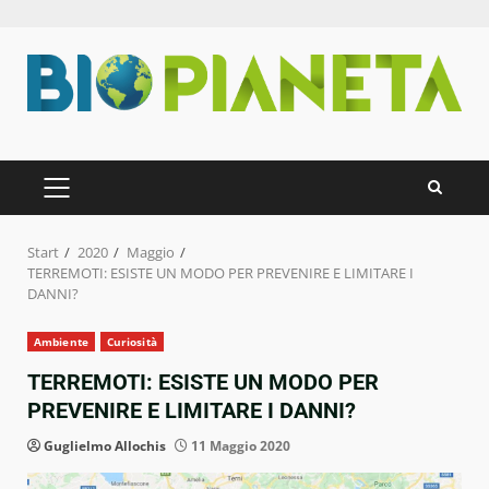
Zum
Inhalt
springen
PRIMÄRES
MENÜ
Start
2020
Maggio
TERREMOTI: ESISTE UN MODO PER PREVENIRE E LIMITARE I
DANNI?
Ambiente
Curiosità
TERREMOTI: ESISTE UN MODO PER
PREVENIRE E LIMITARE I DANNI?
Guglielmo Allochis
11 Maggio 2020