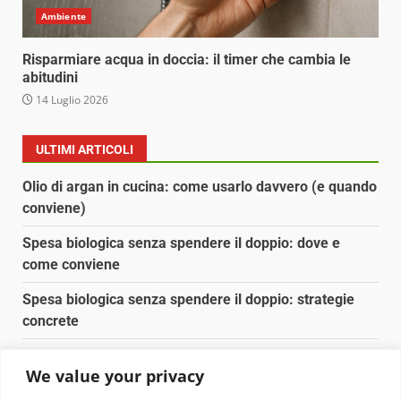
Ambiente
Risparmiare acqua in doccia: il timer che cambia le
abitudini
14 Luglio 2026
ULTIMI ARTICOLI
Olio di argan in cucina: come usarlo davvero (e quando
conviene)
Spesa biologica senza spendere il doppio: dove e
come conviene
Spesa biologica senza spendere il doppio: strategie
concrete
Orto domestico per principianti: cosa coltivare in 2 mq
We value your privacy
Pulizia naturale della casa: 3 ingredienti che