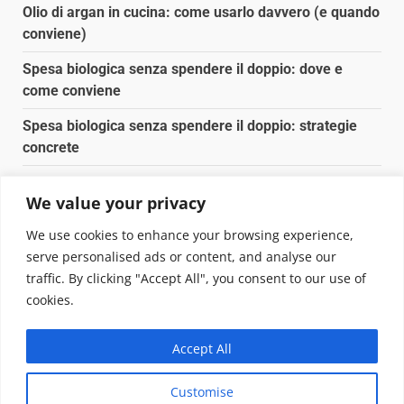
Olio di argan in cucina: come usarlo davvero (e quando
conviene)
Spesa biologica senza spendere il doppio: dove e
come conviene
Spesa biologica senza spendere il doppio: strategie
concrete
Orto domestico per principianti: cosa coltivare in 2 mq
We value your privacy
Pulizia naturale della casa: 3 ingredienti che
We use cookies to enhance your browsing experience,
sostituiscono 10 prodotti chimici
serve personalised ads or content, and analyse our
traffic. By clicking "Accept All", you consent to our use of
Copyright © 2025 Biopianeta.it proprietà di Jws Media
cookies.
Srl - Via Cavour 310 - 00184 Roma - P.Iva 17132921002
Questo blog non è una testata giornalistica, in quanto
Accept All
viene aggiornato senza alcuna periodicità. Non può
pertanto considerarsi un prodotto editoriale ai sensi
Customise
della legge n. 62 del 07.03.2001
|
DarkNews
von AF