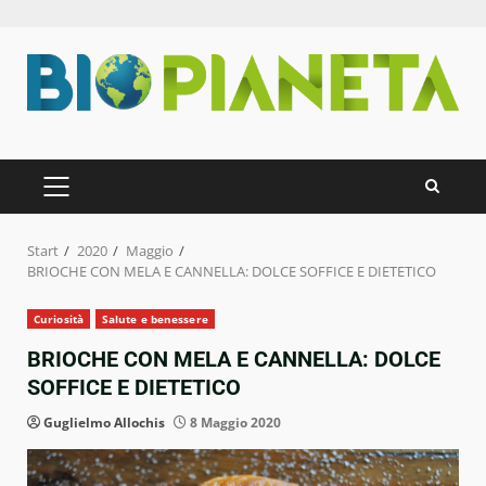
Zum
Inhalt
springen
PRIMÄRES
MENÜ
Start
2020
Maggio
BRIOCHE CON MELA E CANNELLA: DOLCE SOFFICE E DIETETICO
Curiosità
Salute e benessere
BRIOCHE CON MELA E CANNELLA: DOLCE
SOFFICE E DIETETICO
Guglielmo Allochis
8 Maggio 2020