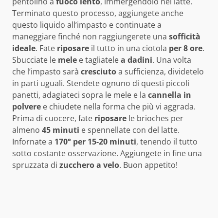
pentolino a
fuoco lento
, immergendolo nel latte.
Terminato questo processo, aggiungete anche
questo liquido all’impasto e continuate a
maneggiare finché non raggiungerete una
sofficità
ideale
. Fate
riposare
il tutto in una ciotola
per 8 ore
.
Sbucciate le
mele
e tagliatele
a dadini
. Una volta
che l’impasto sarà
cresciuto
a sufficienza, dividetelo
in parti uguali. Stendete ognuno di questi piccoli
panetti, adagiateci sopra le mele e la
cannella
in
polvere
e chiudete nella forma che più vi aggrada.
Prima di cuocere, fate
riposare
le brioches per
almeno
45 minuti
e spennellate con del latte.
Infornate a
170° per 15-20 minuti
, tenendo il tutto
sotto costante osservazione. Aggiungete in fine una
spruzzata di
zucchero
a
velo
. Buon appetito!