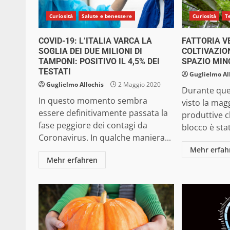
Curiosità
Salute e benessere
Curiosità
T
COVID-19: L’ITALIA VARCA LA
FATTORIA V
SOGLIA DEI DUE MILIONI DI
COLTIVAZIO
TAMPONI: POSITIVO IL 4,5% DEI
SPAZIO MIN
TESTATI
Guglielmo Al
Guglielmo Allochis
2 Maggio 2020
Durante que
In questo momento sembra
visto la magg
essere definitivamente passata la
produttive 
fase peggiore dei contagi da
blocco è sta
Coronavirus. In qualche maniera...
Mehr erfah
Mehr erfahren