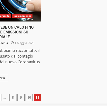
uriosità
Inquinamento
VEDE UN CALO FINO
LE EMISSIONI SU
DIALE
lochis
1 Maggio 2020
abbiamo raccontato, il
usato dal contagio
 del nuovo Coronavirus
ren
zione
…
8
9
10
11