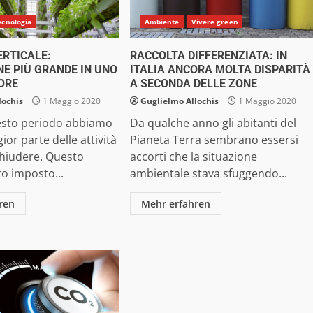
ecnologia
Ambiente
Vivere green
ERTICALE:
RACCOLTA DIFFERENZIATA: IN
NE PIÙ GRANDE IN UNO
ITALIA ANCORA MOLTA DISPARITÀ
ORE
A SECONDA DELLE ZONE
lochis
1 Maggio 2020
Guglielmo Allochis
1 Maggio 2020
sto periodo abbiamo
Da qualche anno gli abitanti del
ior parte delle attività
Pianeta Terra sembrano essersi
chiudere. Questo
accorti che la situazione
to imposto...
ambientale stava sfuggendo...
ren
Mehr erfahren