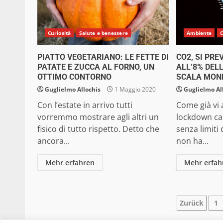
Curiosità
Salute e benessere
Ambiente
C
PIATTO VEGETARIANO: LE FETTE DI
CO2, SI PRE
PATATE E ZUCCA AL FORNO, UN
ALL’8% DEL
OTTIMO CONTORNO
SCALA MON
Guglielmo Allochis
1 Maggio 2020
Guglielmo Al
Con l’estate in arrivo tutti
Come già vi 
vorremmo mostrare agli altri un
lockdown ca
fisico di tutto rispetto. Detto che
senza limiti
ancora...
non ha...
Mehr erfahren
Mehr erfah
Pagina
Zurück
1