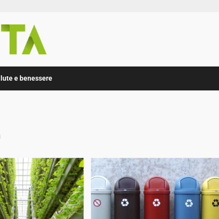
lute e benessere
0