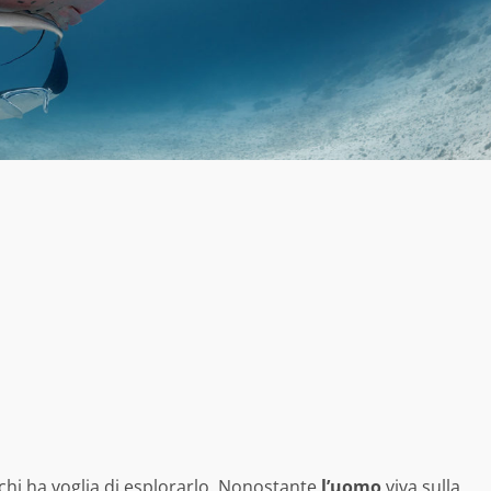
 chi ha voglia di esplorarlo. Nonostante
l’uomo
viva sulla