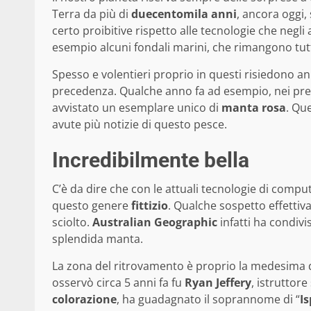
Terra da più di
duecentomila anni
, ancora oggi,
certo proibitive rispetto alle tecnologie che negli
esempio alcuni fondali marini, che rimangono tu
Spesso e volentieri proprio in questi risiedono 
precedenza. Qualche anno fa ad esempio, nei pre
avvistato un esemplare unico di
manta
rosa
. Qu
avute più notizie di questo pesce.
Incredibilmente bella
C’è da dire che con le attuali tecnologie di compu
questo genere
fittizio
. Qualche sospetto effettiv
sciolto.
Australian
Geographic
infatti ha condivi
splendida manta.
La zona del ritrovamento è proprio la medesima de
osservò circa 5 anni fa fu
Ryan
Jeffery
, istruttore
colorazione
, ha guadagnato il soprannome di “
I