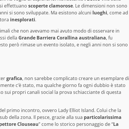
 si effettuano
scoperte
clamorose
. Le dimensioni non sono
 anni si sono sviluppate. Ma esistono alcuni
luoghi
, come ad
ttora
inesplorati
.
animali che non avevamo mai avuto modo di osservare in
ssi della
Grande Barriera Corallina australiana
, fu
esto però rimase un evento isolato, e negli anni non si sono
ter
grafica
, non sarebbe complicato creare un esemplare di
amente c’è stato, ma qualche giorno fa ogni dubbio è stato
so sui propri canali social la prova schiacciante di questa
l primo incontro, ovvero Lady Elliot Island. Colui che la
 sub della zona. Il pesce, grazie alla sua
particolarissima
spettore Clouseau
” come lo storico personaggio de “
La