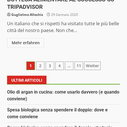
TRIPADVISOR
Guglielmo Allochis
29 Gennaio 2020
Un italiano che si rispetti ha visitato tutte le più belle
città del nostro paese. Non che...
Mehr erfahren
Paginazione
1
2
3
4
…
11
Weiter
degli
ULTIMI ARTICOLI
articoli
Olio di argan in cucina: come usarlo davvero (e quando
conviene)
Spesa biologica senza spendere il doppio: dove e
come conviene