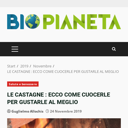
Zum
Inhalt
springen
PRIMÄRES
MENÜ
Start
2019
Novembre
LE CASTAGNE : ECCO COME CUOCERLE PER GUSTARLE AL MEGLIO
Salute e benessere
LE CASTAGNE : ECCO COME CUOCERLE
PER GUSTARLE AL MEGLIO
Guglielmo Allochis
24 Novembre 2019