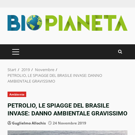
Zum
Inhalt
springen
PRIMÄRES
MENÜ
Start
2019
Novembre
PETROLIO, LE SPIAGGE DEL BRASILE INVASE: DANNO
AMBIENTALE GRAVISSIMO
Ambiente
PETROLIO, LE SPIAGGE DEL BRASILE
INVASE: DANNO AMBIENTALE GRAVISSIMO
Guglielmo Allochis
24 Novembre 2019