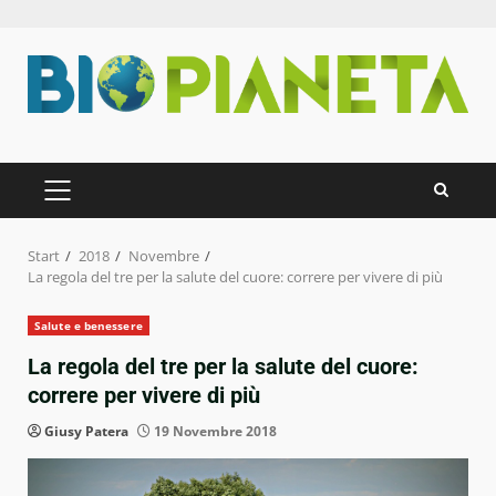
Zum
Inhalt
springen
PRIMÄRES
MENÜ
Start
2018
Novembre
La regola del tre per la salute del cuore: correre per vivere di più
Salute e benessere
La regola del tre per la salute del cuore:
correre per vivere di più
Giusy Patera
19 Novembre 2018