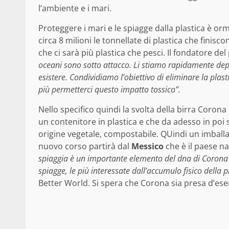
l’ambiente e i mari.
Proteggere i mari e le spiagge dalla plastica è orm
circa 8 milioni le tonnellate di plastica che finis
che ci sarà più plastica che pesci. Il fondatore d
oceani sono sotto attacco. Li stiamo rapidamente depr
esistere. Condividiamo l’obiettivo di eliminare la pl
più permetterci questo impatto tossico”.
Nello specifico quindi la svolta della birra Corona
un contenitore in plastica e che da adesso in poi 
origine vegetale, compostabile. QUindi un imballa
nuovo corso partirà dal
Messico
che è il paese nat
spiaggia è un importante elemento del dna di Corona 
spiagge, le più interessate dall’accumulo fisico della p
Better World. Si spera che Corona sia presa d’es