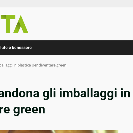
lute e benessere
llaggi in plastica per diventare green
andona gli imballaggi in
are green