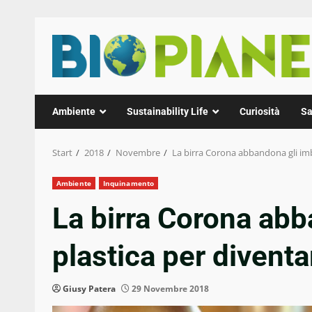
Zum
Inhalt
springen
Ambiente
Sustainability Life
Curiosità
Sa
Start
2018
Novembre
La birra Corona abbandona gli imba
Ambiente
Inquinamento
La birra Corona abb
plastica per divent
Giusy Patera
29 Novembre 2018