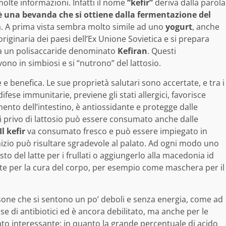
olte informazioni. Infatti il nome
“kefir”
deriva dalla parola
r è una bevanda che si ottiene dalla fermentazione del
a. A prima vista sembra molto simile ad uno
yogurt
, anche
iginaria dei paesi dell’Ex Unione Sovietica e si prepara
da un polisaccaride denominato
Kefiran
. Questi
ono in simbiosi e si “nutrono” del lattosio.
e benefica. Le sue proprietà salutari sono accertate, e tra i
fese immunitarie, previene gli stati allergici, favorisce
mento dell’intestino, è antiossidante e protegge dalle
i privo di lattosio può essere consumato anche dalle
Il kefir
va consumato fresco e può essere impiegato in
inizio può risultare sgradevole al palato. Ad ogni modo uno
sto del latte per i frullati o aggiungerlo alla macedonia id
 per la cura del corpo, per esempio come maschera per il
rsone che si sentono un po’ deboli e senza energia, come ad
 di antibiotici ed è ancora debilitato, ma anche per le
to interessante; in quanto la grande percentuale di acido