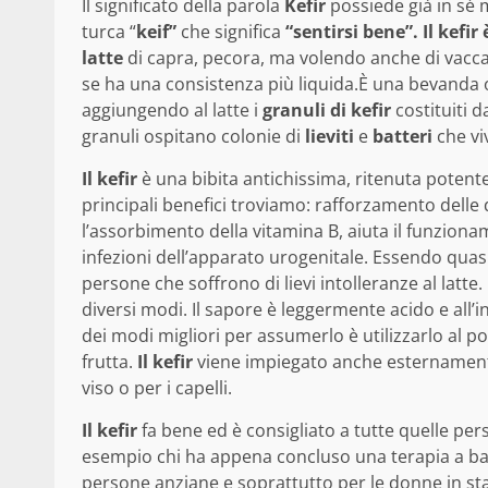
Il significato della parola
Kefir
possiede già in sé m
turca “
keif”
che significa
“sentirsi bene”.
Il kefi
latte
di capra, pecora, ma volendo anche di vacc
se ha una consistenza più liquida.È una bevanda or
aggiungendo al latte i
granuli di kefir
costituiti 
granuli ospitano colonie di
lieviti
e
batteri
che viv
Il kefir
è una bibita antichissima, ritenuta potente 
principali benefici troviamo: rafforzamento delle di
l’assorbimento della vitamina B, aiuta il funziona
infezioni dell’apparato urogenitale. Essendo quas
persone che soffrono di lievi intolleranze al latte.
diversi modi. Il sapore è leggermente acido e all’
dei modi migliori per assumerlo è utilizzarlo al po
frutta.
Il kefir
viene impiegato anche esternamente
viso o per i capelli.
Il kefir
fa bene ed è consigliato a tutte quelle pe
esempio chi ha appena concluso una terapia a base
persone anziane e soprattutto per le donne in sta