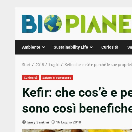
Zum
Inhalt
springen
Ambiente
Sustainability Life
Curiosità
Sa
Start
2018
Luglio
Kefir: che cos’è e perché le sue propri
Curiosità
Salute e benessere
Kefir: che cos’è e p
sono così benefich
Juary Santini
16 Luglio 2018