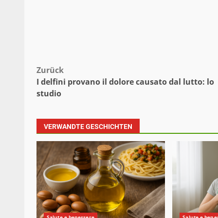
Beitragsnavigation
Zurück
I delfini provano il dolore causato dal lutto: lo
studio
VERWANDTE GESCHICHTEN
Salute e benessere
Salute e bene