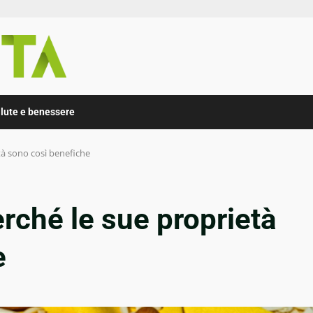
lute e benessere
età sono così benefiche
erché le sue proprietà
e