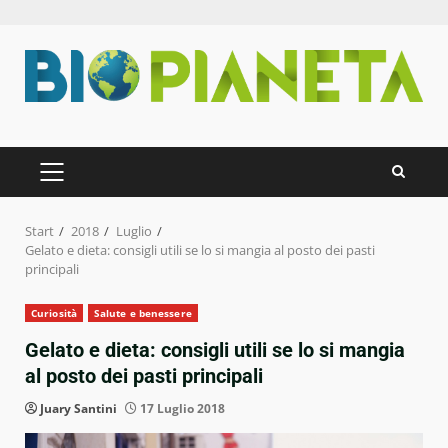
Zum
Inhalt
springen
PRIMÄRES
MENÜ
Start
2018
Luglio
Gelato e dieta: consigli utili se lo si mangia al posto dei pasti
principali
Curiosità
Salute e benessere
Gelato e dieta: consigli utili se lo si mangia
al posto dei pasti principali
Juary Santini
17 Luglio 2018