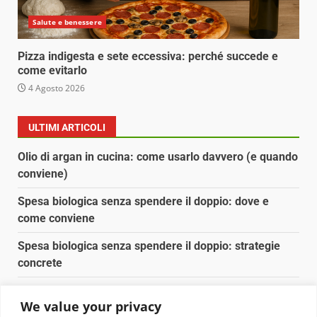
Salute e benessere
Pizza indigesta e sete eccessiva: perché succede e
come evitarlo
4 Agosto 2026
ULTIMI ARTICOLI
Olio di argan in cucina: come usarlo davvero (e quando
conviene)
Spesa biologica senza spendere il doppio: dove e
come conviene
Spesa biologica senza spendere il doppio: strategie
concrete
Orto domestico per principianti: cosa coltivare in 2 mq
We value your privacy