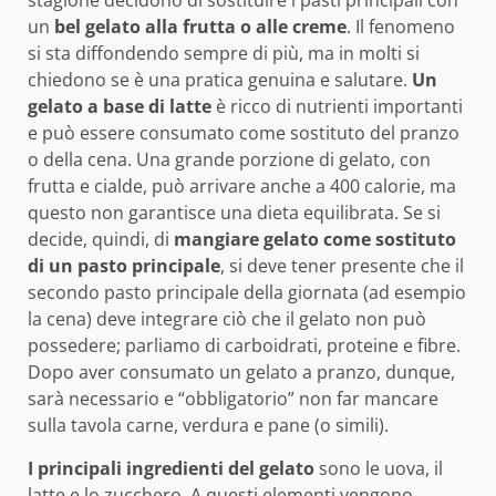
stagione decidono di sostituire i pasti principali con
un
bel gelato alla frutta o alle creme
. Il fenomeno
si sta diffondendo sempre di più, ma in molti si
chiedono se è una pratica genuina e salutare.
Un
gelato a base di latte
è ricco di nutrienti importanti
e può essere consumato come sostituto del pranzo
o della cena. Una grande porzione di gelato, con
frutta e cialde, può arrivare anche a 400 calorie, ma
questo non garantisce una dieta equilibrata. Se si
decide, quindi, di
mangiare gelato
come sostituto
di un pasto principale
, si deve tener presente che il
secondo pasto principale della giornata (ad esempio
la cena) deve integrare ciò che il gelato non può
possedere; parliamo di carboidrati, proteine e fibre.
Dopo aver consumato un gelato a pranzo, dunque,
sarà necessario e “obbligatorio” non far mancare
sulla tavola carne, verdura e pane (o simili).
I principali ingredienti del gelato
sono le uova, il
latte e lo zucchero. A questi elementi vengono