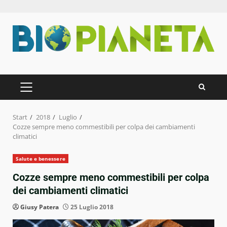
Zum
Inhalt
springen
PRIMÄRES
MENÜ
Start
2018
Luglio
Cozze sempre meno commestibili per colpa dei cambiamenti
climatici
Salute e benessere
Cozze sempre meno commestibili per colpa
dei cambiamenti climatici
Giusy Patera
25 Luglio 2018