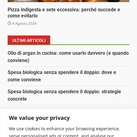
Pizza indigesta e sete eccessiva: perché succede e
come evitarlo
4 Agosto 2026
ULTIMI ARTICOLI
Olio di argan in cucina: come usarlo davvero (e quando
conviene)
Spesa biologica senza spendere il doppio: dove e
come conviene
Spesa biologica senza spendere il doppio: strategie
concrete
Orto domestico per principianti: cosa coltivare in 2 mq
We value your privacy
Pulizia naturale della casa: 3 ingredienti che
We use cookies to enhance your browsing experience,
sostituiscono 10 prodotti chimici
serve personalised ads or content, and analyse our