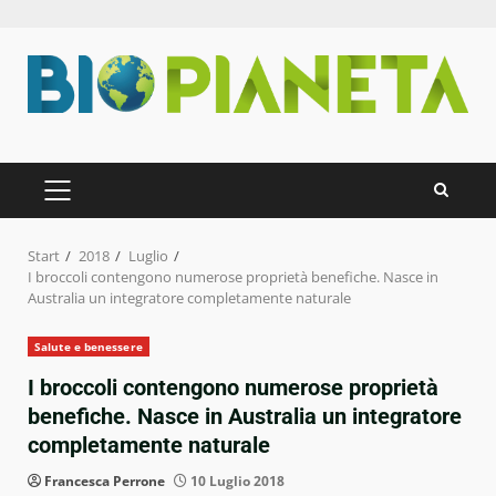
Zum
Inhalt
springen
PRIMÄRES
MENÜ
Start
2018
Luglio
I broccoli contengono numerose proprietà benefiche. Nasce in
Australia un integratore completamente naturale
Salute e benessere
I broccoli contengono numerose proprietà
benefiche. Nasce in Australia un integratore
completamente naturale
Francesca Perrone
10 Luglio 2018