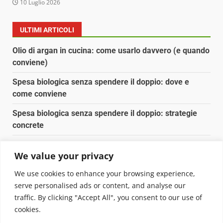
10 Luglio 2026
ULTIMI ARTICOLI
Olio di argan in cucina: come usarlo davvero (e quando
conviene)
Spesa biologica senza spendere il doppio: dove e
come conviene
Spesa biologica senza spendere il doppio: strategie
concrete
Orto domestico per principianti: cosa coltivare in 2 mq
We value your privacy
Pulizia naturale della casa: 3 ingredienti che
We use cookies to enhance your browsing experience,
sostituiscono 10 prodotti chimici
serve personalised ads or content, and analyse our
traffic. By clicking "Accept All", you consent to our use of
Copyright © 2025 Biopianeta.it proprietà di Jws Media
cookies.
Srl - Via Cavour 310 - 00184 Roma - P.Iva 17132921002