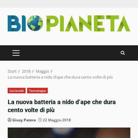
Zum
Inhalt
springen
PRIMÄRES
MENÜ
Start
2018
Maggio
La nuova batteria a nido d’ape che dura cento volte di più
Curiosità
Tecnologia
La nuova batteria a nido d’ape che dura
cento volte di più
Giusy Patera
22 Maggio 2018