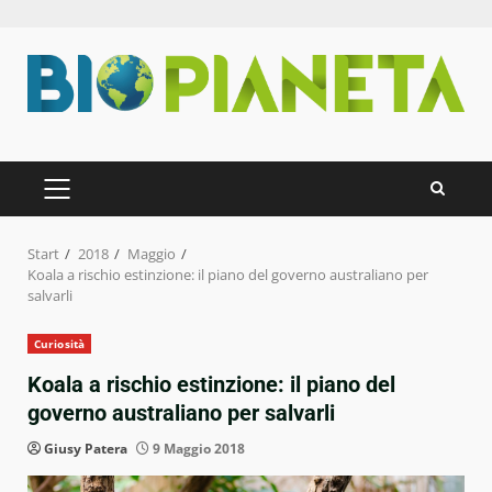
Zum
Inhalt
springen
PRIMÄRES
MENÜ
Start
2018
Maggio
Koala a rischio estinzione: il piano del governo australiano per
salvarli
Curiosità
Koala a rischio estinzione: il piano del
governo australiano per salvarli
Giusy Patera
9 Maggio 2018