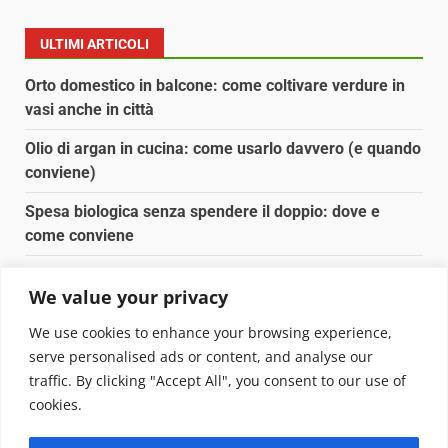
ULTIMI ARTICOLI
Orto domestico in balcone: come coltivare verdure in
vasi anche in città
Olio di argan in cucina: come usarlo davvero (e quando
conviene)
Spesa biologica senza spendere il doppio: dove e
come conviene
Spesa biologica senza spendere il doppio: strategie
We value your privacy
concrete
We use cookies to enhance your browsing experience,
Orto domestico per principianti: cosa coltivare in 2 mq
serve personalised ads or content, and analyse our
traffic. By clicking "Accept All", you consent to our use of
Copyright © 2025 Biopianeta.it proprietà di Jws Media
cookies.
Srl - Via Cavour 310 - 00184 Roma - P.Iva 17132921002
Questo blog non è una testata giornalistica, in quanto