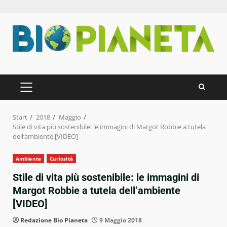
Zum
Inhalt
springen
PRIMÄRES
MENÜ
Start
2018
Maggio
Stile di vita più sostenibile: le immagini di Margot Robbie a tutela
dell’ambiente [VIDEO]
Ambiente
Curiosità
Stile di vita più sostenibile: le immagini di
Margot Robbie a tutela dell’ambiente
[VIDEO]
Redazione Bio Pianeta
9 Maggio 2018