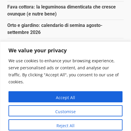
Fava cottora: la leguminosa dimenticata che cresce
ovunque (e nutre bene)
Orto e giardino: calendario di semina agosto-
settembre 2026
Nancy la tartaruga torna libera in Adriatico
We value your privacy
Fava cottora: come cucinarla, quando è di stagione e
We use cookies to enhance your browsing experience,
perché vale la pena
serve personalised ads or content, and analyse our
traffic. By clicking "Accept All", you consent to our use of
Copyright © 2025 Biopianeta.it proprietà di Jws Media
cookies.
Srl - Via Cavour 310 - 00184 Roma - P.Iva 17132921002
Questo blog non è una testata giornalistica, in quanto
Accept All
viene aggiornato senza alcuna periodicità. Non può
pertanto considerarsi un prodotto editoriale ai sensi
Customise
della legge n. 62 del 07.03.2001
|
DarkNews
von AF
themes.
Reject All