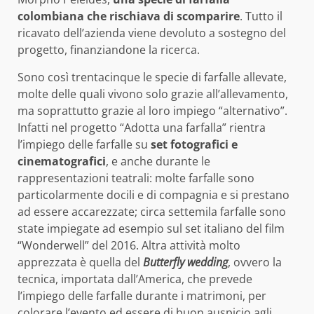
colombiana che rischiava di scomparire
. Tutto il
ricavato dell’azienda viene devoluto a sostegno del
progetto, finanziandone la ricerca.
Sono così trentacinque le specie di farfalle allevate,
molte delle quali vivono solo grazie all’allevamento,
ma soprattutto grazie al loro impiego “alternativo”.
Infatti nel progetto “Adotta una farfalla” rientra
l’impiego delle farfalle su
set fotografici e
cinematografici
, e anche durante le
rappresentazioni teatrali: molte farfalle sono
particolarmente docili e di compagnia e si prestano
ad essere accarezzate; circa settemila farfalle sono
state impiegate ad esempio sul set italiano del film
“Wonderwell” del 2016. Altra attività molto
apprezzata è quella del
Butterfly wedding
, ovvero la
tecnica, importata dall’America, che prevede
l’impiego delle farfalle durante i matrimoni, per
colorare l’evento ed essere di buon auspicio agli