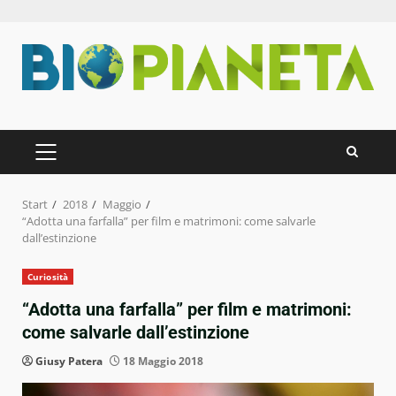
Zum
Inhalt
springen
PRIMÄRES
MENÜ
Start
2018
Maggio
“Adotta una farfalla” per film e matrimoni: come salvarle
dall’estinzione
Curiosità
“Adotta una farfalla” per film e matrimoni:
come salvarle dall’estinzione
Giusy Patera
18 Maggio 2018