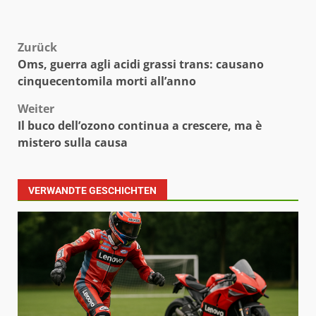
Beitragsnavigation
Zurück
Oms, guerra agli acidi grassi trans: causano
cinquecentomila morti all’anno
Weiter
Il buco dell’ozono continua a crescere, ma è
mistero sulla causa
VERWANDTE GESCHICHTEN