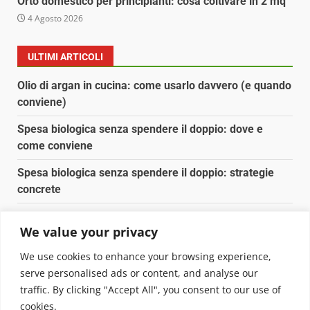
Orto domestico per principianti: cosa coltivare in 2 mq
4 Agosto 2026
ULTIMI ARTICOLI
Olio di argan in cucina: come usarlo davvero (e quando
conviene)
Spesa biologica senza spendere il doppio: dove e
come conviene
Spesa biologica senza spendere il doppio: strategie
concrete
Orto domestico per principianti: cosa coltivare in 2 mq
We value your privacy
Pulizia naturale della casa: 3 ingredienti che
We use cookies to enhance your browsing experience,
sostituiscono 10 prodotti chimici
serve personalised ads or content, and analyse our
traffic. By clicking "Accept All", you consent to our use of
Copyright © 2025 Biopianeta.it proprietà di Jws Media
cookies.