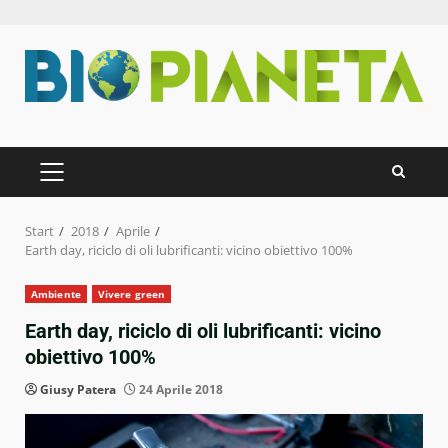
Zum
Inhalt
springen
PRIMÄRES
MENÜ
Start
2018
Aprile
Earth day, riciclo di oli lubrificanti: vicino obiettivo 100%
Ambiente
Vivere green
Earth day, riciclo di oli lubrificanti: vicino
obiettivo 100%
Giusy Patera
24 Aprile 2018