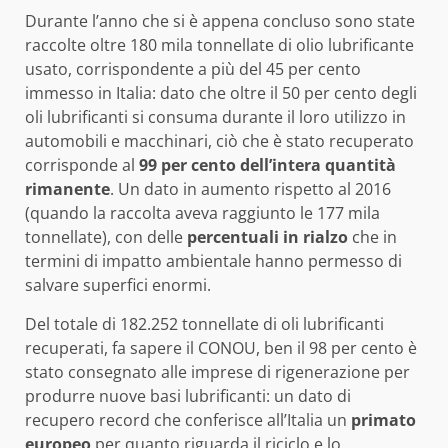
Durante l’anno che si è appena concluso sono state
raccolte oltre 180 mila tonnellate di olio lubrificante
usato, corrispondente a più del 45 per cento
immesso in Italia: dato che oltre il 50 per cento degli
oli lubrificanti si consuma durante il loro utilizzo in
automobili e macchinari, ciò che è stato recuperato
corrisponde al
99 per cento dell’intera quantità
rimanente
. Un dato in aumento rispetto al 2016
(quando la raccolta aveva raggiunto le 177 mila
tonnellate), con delle
percentuali in rialzo
che in
termini di impatto ambientale hanno permesso di
salvare superfici enormi.
Del totale di 182.252 tonnellate di oli lubrificanti
recuperati, fa sapere il CONOU, ben il 98 per cento è
stato consegnato alle imprese di rigenerazione per
produrre nuove basi lubrificanti: un dato di
recupero record che conferisce all’Italia un
primato
europeo
per quanto riguarda il riciclo e lo