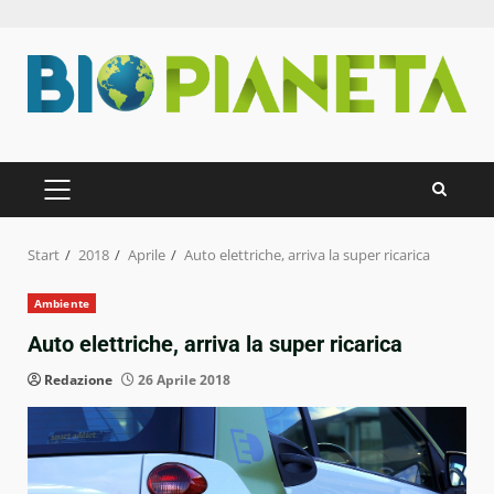
Zum
Inhalt
springen
PRIMÄRES
MENÜ
Start
2018
Aprile
Auto elettriche, arriva la super ricarica
Ambiente
Auto elettriche, arriva la super ricarica
Redazione
26 Aprile 2018