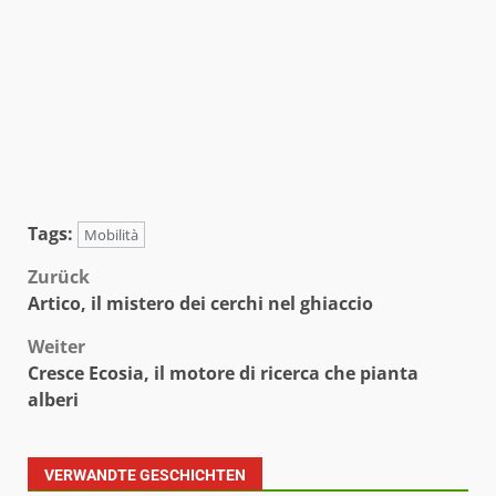
Tags:
Mobilità
Beitragsnavigation
Zurück
Artico, il mistero dei cerchi nel ghiaccio
Weiter
Cresce Ecosia, il motore di ricerca che pianta
alberi
VERWANDTE GESCHICHTEN