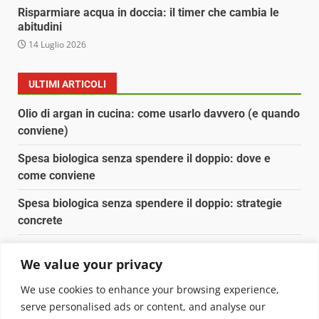
Risparmiare acqua in doccia: il timer che cambia le
abitudini
14 Luglio 2026
ULTIMI ARTICOLI
Olio di argan in cucina: come usarlo davvero (e quando
conviene)
Spesa biologica senza spendere il doppio: dove e
come conviene
Spesa biologica senza spendere il doppio: strategie
concrete
Orto domestico per principianti: cosa coltivare in 2 mq
We value your privacy
Pulizia naturale della casa: 3 ingredienti che
We use cookies to enhance your browsing experience,
sostituiscono 10 prodotti chimici
serve personalised ads or content, and analyse our