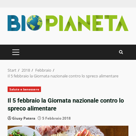
Zum
Inhalt
springen
PRIMÄRES
MENÜ
Start
2018
Febbraio
Il 5 febbraio la Giornata nazionale contro lo spreco alimentare
Salute e benessere
Il 5 febbraio la Giornata nazionale contro lo
spreco alimentare
Giusy Patera
5 Febbraio 2018