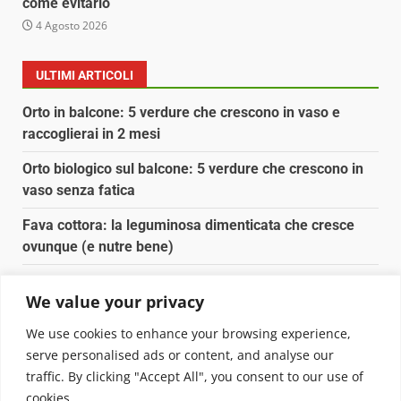
come evitarlo
4 Agosto 2026
ULTIMI ARTICOLI
Orto in balcone: 5 verdure che crescono in vaso e
raccoglierai in 2 mesi
Orto biologico sul balcone: 5 verdure che crescono in
vaso senza fatica
Fava cottora: la leguminosa dimenticata che cresce
ovunque (e nutre bene)
Orto e giardino: calendario di semina agosto-
We value your privacy
settembre 2026
We use cookies to enhance your browsing experience,
Nancy la tartaruga torna libera in Adriatico
serve personalised ads or content, and analyse our
traffic. By clicking "Accept All", you consent to our use of
Copyright © 2025 Biopianeta.it proprietà di Jws Media
cookies.