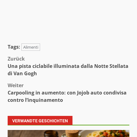
Tags:
Alimenti
Beitragsnavigation
Zurück
Una pista ciclabile illuminata dalla Notte Stellata
di Van Gogh
Weiter
Carpooling in aumento: con Jojob auto condivisa
contro l’inquinamento
VERWANDTE GESCHICHTEN