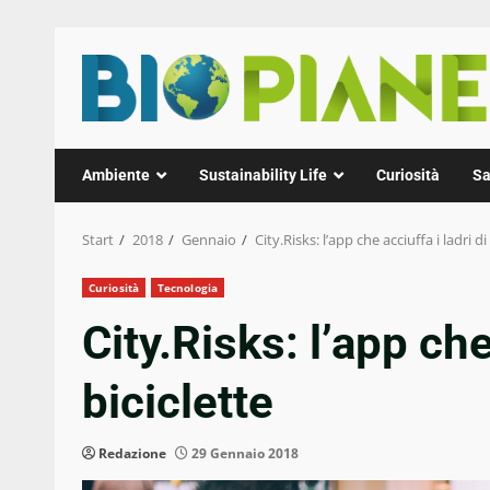
Zum
Inhalt
springen
Ambiente
Sustainability Life
Curiosità
Sa
Start
2018
Gennaio
City.Risks: l’app che acciuffa i ladri di
Curiosità
Tecnologia
City.Risks: l’app che
biciclette
Redazione
29 Gennaio 2018