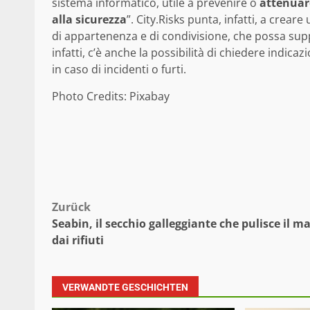
sistema informatico, utile a prevenire o
attenuare
alla sicurezza
”. City.Risks punta, infatti, a cr
di appartenenza e di condivisione, che possa suppor
infatti, c’è anche la possibilità di chiedere indicazi
in caso di incidenti o furti.
Photo Credits: Pixabay
Beitragsnavigation
Zurück
Seabin, il secchio galleggiante che pulisce il m
dai rifiuti
VERWANDTE GESCHICHTEN