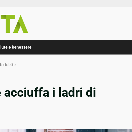
lute e benessere
 biciclette
 acciuffa i ladri di