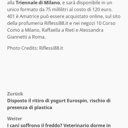
alla
Triennale di Milano
, e sarà disponibile in un
unico formato da 75 millilitri al costo di 120 euro.
401 è Amatrice può essere acquistato online, sul sito
della profumeria Riflessi88.it e nei negozi 10 Corso
Como a Milano, Raffaella a Rieti e Alessandra
Giannetti a Roma.
Photo Credits: Riflessi88.it
Beitragsnavigation
Zurück
Disposto il ritiro di yogurt Eurospin, rischio di
presenza di plastica
Weiter
I cani soffrono il freddo? Veterinario dorme in