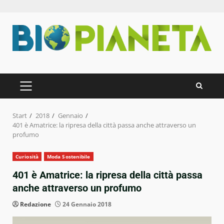
Zum
Inhalt
springen
PRIMÄRES
MENÜ
Start
2018
Gennaio
401 è Amatrice: la ripresa della città passa anche attraverso un
profumo
Curiosità
Moda Sostenibile
401 è Amatrice: la ripresa della città passa
anche attraverso un profumo
Redazione
24 Gennaio 2018