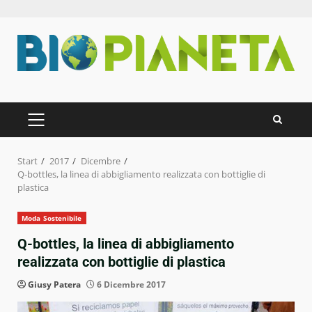
Zum
Inhalt
springen
PRIMÄRES
MENÜ
Start
2017
Dicembre
Q-bottles, la linea di abbigliamento realizzata con bottiglie di
plastica
Moda Sostenibile
Q-bottles, la linea di abbigliamento
realizzata con bottiglie di plastica
Giusy Patera
6 Dicembre 2017