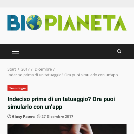
Zum
Inhalt
springen
PRIMÄRES
MENÜ
Start
2017
Dicembre
Indeciso prima di un tatuaggio? Ora puoi simularlo con un’app
Tecnologia
Indeciso prima di un tatuaggio? Ora puoi
simularlo con un’app
Giusy Patera
27 Dicembre 2017