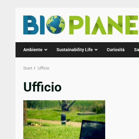
Zum
Inhalt
springen
Ambiente
Sustainability Life
Curiosità
Sa
Start
Ufficio
Ufficio