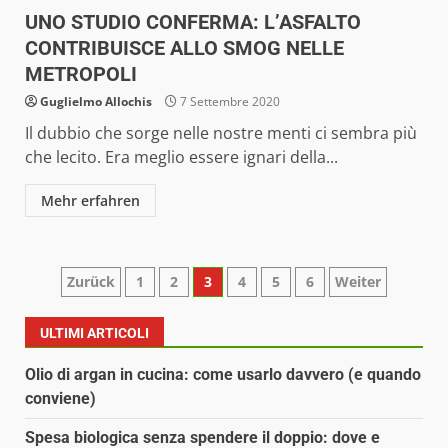
UNO STUDIO CONFERMA: L’ASFALTO
CONTRIBUISCE ALLO SMOG NELLE
METROPOLI
Guglielmo Allochis
7 Settembre 2020
Il dubbio che sorge nelle nostre menti ci sembra più
che lecito. Era meglio essere ignari della...
Mehr erfahren
Paginazione
Zurück
1
2
3
4
5
6
Weiter
degli
ULTIMI ARTICOLI
articoli
Olio di argan in cucina: come usarlo davvero (e quando
conviene)
Spesa biologica senza spendere il doppio: dove e