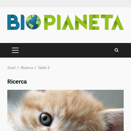
Zum
Inhalt
springen
PRIMÄRES
MENÜ
Start
Ricerca
Seite 3
Ricerca