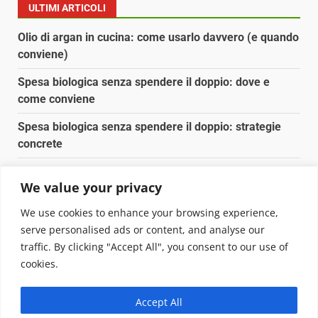
degli
ULTIMI ARTICOLI
articoli
Olio di argan in cucina: come usarlo davvero (e quando
conviene)
Spesa biologica senza spendere il doppio: dove e
come conviene
Spesa biologica senza spendere il doppio: strategie
concrete
Orto domestico per principianti: cosa coltivare in 2 mq
We value your privacy
Pulizia naturale della casa: 3 ingredienti che
We use cookies to enhance your browsing experience,
sostituiscono 10 prodotti chimici
serve personalised ads or content, and analyse our
traffic. By clicking "Accept All", you consent to our use of
Copyright © 2025 Biopianeta.it proprietà di Jws Media
cookies.
Srl - Via Cavour 310 - 00184 Roma - P.Iva 17132921002
Questo blog non è una testata giornalistica, in quanto
Accept All
viene aggiornato senza alcuna periodicità. Non può