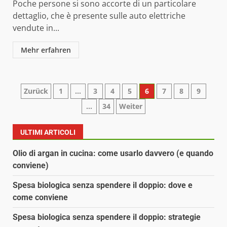
Poche persone si sono accorte di un particolare
dettaglio, che è presente sulle auto elettriche
vendute in...
Mehr erfahren
Paginazione
Zurück
1
…
3
4
5
6
7
8
9
…
34
Weiter
degli
articoli
ULTIMI ARTICOLI
Olio di argan in cucina: come usarlo davvero (e quando
conviene)
Spesa biologica senza spendere il doppio: dove e
come conviene
Spesa biologica senza spendere il doppio: strategie