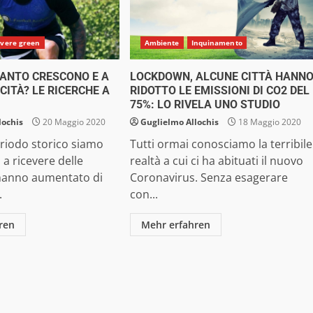
ivere green
Ambiente
Inquinamento
UANTO CRESCONO E A
LOCKDOWN, ALCUNE CITTÀ HANN
CITÀ? LE RICERCHE A
RIDOTTO LE EMISSIONI DI CO2 DEL
75%: LO RIVELA UNO STUDIO
lochis
20 Maggio 2020
Guglielmo Allochis
18 Maggio 2020
eriodo storico siamo
Tutti ormai conosciamo la terribile
i a ricevere delle
realtà a cui ci ha abituati il nuovo
 hanno aumentato di
Coronavirus. Senza esagerare
.
con...
ren
Mehr erfahren