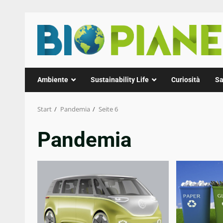
Zum
Inhalt
springen
Ambiente
Sustainability Life
Curiosità
Sa
Start
Pandemia
Seite 6
Pandemia