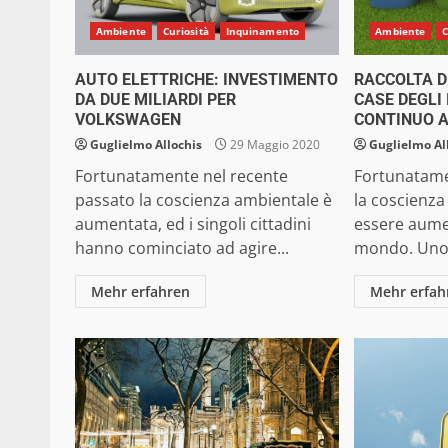
Ambiente
Curiosità
Inquinamento
Ambiente
C
AUTO ELETTRICHE: INVESTIMENTO
RACCOLTA D
DA DUE MILIARDI PER
CASE DEGLI 
VOLKSWAGEN
CONTINUO 
Guglielmo Allochis
29 Maggio 2020
Guglielmo Al
Fortunatamente nel recente
Fortunatamen
passato la coscienza ambientale è
la coscienz
aumentata, ed i singoli cittadini
essere aumen
hanno cominciato ad agire...
mondo. Uno 
Mehr erfahren
Mehr erfah