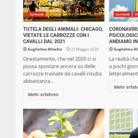
Curiosità
Curiosità
V
TUTELA DEGLI ANIMALI: CHICAGO,
CORONAVIRU
VIETATE LE CARROZZE CON I
PSICOLOGIC
CAVALLI DAL 2021
ANDIAMO I
Guglielmo Allochis
22 Maggio 2020
Guglielmo Al
Onestamente, che nel 2020 ci si
La realtà ch
possa spostare ancora su delle
a pochi giorn
carrozze trainate da cavalli risulta
letteralmente
abbastanza...
Mehr erfah
Mehr erfahren