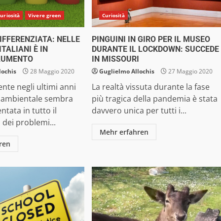
uriosità
Vivere green
Curiosità
IFFERENZIATA: NELLE
PINGUINI IN GIRO PER IL MUSEO
ITALIANI È IN
DURANTE IL LOCKDOWN: SUCCEDE
AUMENTO
IN MISSOURI
lochis
28 Maggio 2020
Guglielmo Allochis
27 Maggio 2020
te negli ultimi anni
La realtà vissuta durante la fase
a ambientale sembra
più tragica della pandemia è stata
tata in tutto il
davvero unica per tutti i...
dei problemi...
Mehr erfahren
ren