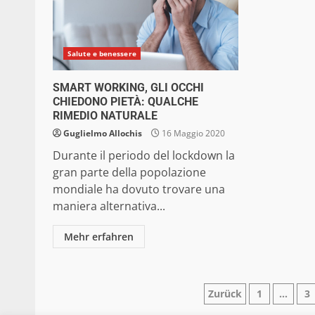
Salute e benessere
SMART WORKING, GLI OCCHI
CHIEDONO PIETÀ: QUALCHE
RIMEDIO NATURALE
Guglielmo Allochis
16 Maggio 2020
Durante il periodo del lockdown la
gran parte della popolazione
mondiale ha dovuto trovare una
maniera alternativa...
Mehr erfahren
Paginazion
Zurück
1
…
3