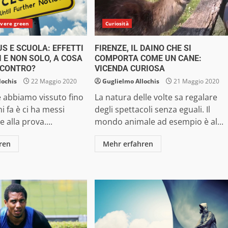
ivere green
Curiosità
S E SCUOLA: EFFETTI
FIRENZE, IL DAINO CHE SI
I E NON SOLO, A COSA
COMPORTA COME UN CANE:
NCONTRO?
VICENDA CURIOSA
lochis
22 Maggio 2020
Guglielmo Allochis
21 Maggio 2020
e abbiamo vissuto fino
La natura delle volte sa regalare
i fa è ci ha messi
degli spettacoli senza eguali. Il
 alla prova....
mondo animale ad esempio è al...
ren
Mehr erfahren