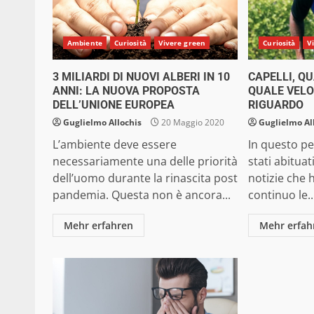
Ambiente
Curiosità
Vivere green
Curiosità
V
3 MILIARDI DI NUOVI ALBERI IN 10
CAPELLI, Q
ANNI: LA NUOVA PROPOSTA
QUALE VELO
DELL’UNIONE EUROPEA
RIGUARDO
Guglielmo Allochis
20 Maggio 2020
Guglielmo Al
L’ambiente deve essere
In questo p
necessariamente una delle priorità
stati abituat
dell’uomo durante la rinascita post
notizie che
pandemia. Questa non è ancora...
continuo le..
Mehr erfahren
Mehr erfah