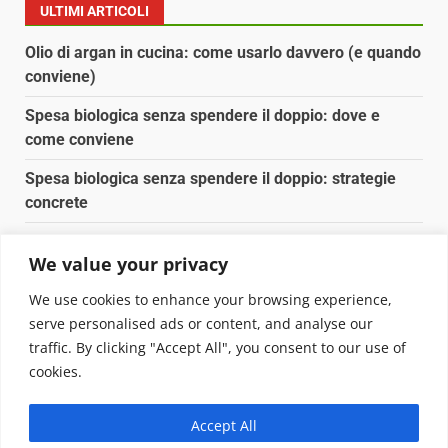
degli
ULTIMI ARTICOLI
articoli
Olio di argan in cucina: come usarlo davvero (e quando
conviene)
Spesa biologica senza spendere il doppio: dove e
come conviene
Spesa biologica senza spendere il doppio: strategie
concrete
Orto domestico per principianti: cosa coltivare in 2 mq
We value your privacy
Pulizia naturale della casa: 3 ingredienti che
We use cookies to enhance your browsing experience,
sostituiscono 10 prodotti chimici
serve personalised ads or content, and analyse our
traffic. By clicking "Accept All", you consent to our use of
Copyright © 2025 Biopianeta.it proprietà di Jws Media
cookies.
Srl - Via Cavour 310 - 00184 Roma - P.Iva 17132921002
Questo blog non è una testata giornalistica, in quanto
Accept All
viene aggiornato senza alcuna periodicità. Non può