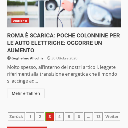
Ambiente
ROMA È SCARICA: POCHE COLONNINE PER
LE AUTO ELETTRICHE: OCCORRE UN
AUMENTO
Guglielmo Allochis
30 Ottobre 2020
Molto spesso, all’interno dei nostri articoli, leggete
riferimenti alla transizione energetica che il mondo
si accinge ad...
Mehr erfahren
Paginazione
Zurück
1
2
3
4
5
6
…
13
Weiter