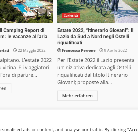
Curiosità
 il Camping Report di
Estate 2022, “Itinerario Giovani”: il
: le vacanze all’aria
Lazio da Sud a Nord negli Ostelli
riqualificati
riati
22 Maggio 2022
Francesca Perrone
9 Aprile 2022
scalpitano. L’estate 2022
Per l’Estate 2022 il Lazio presenta
vicina. E i viaggiatori
un’iniziativa dedicata agli Ostelli
ora di partire...
riqualificati dal titolo Itinerario
Giovani; proposte alla...
ren
Mehr erfahren
 Media Srl - Via Cavour 310 - 00184 Roma - P.Iva 17132921002
. Non può pertanto considerarsi un prodotto editoriale ai s
onalised ads or content, and analyse our traffic. By clicking "Acc
von AF themes.