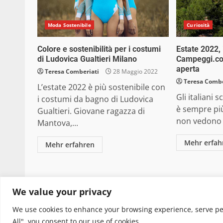
Moda Sostenibile
Curiosità
Colore e sostenibilità per i costumi
Estate 2022,
di Ludovica Gualtieri Milano
Campeggi.com
aperta
Teresa Comberiati
28 Maggio 2022
Teresa Combe
L’estate 2022 è più sostenibile con
Gli italiani 
i costumi da bagno di Ludovica
è sempre più 
Gualtieri. Giovane ragazza di
non vedono l’
Mantova,...
Mehr erfah
Mehr erfahren
Copyright © 2025 Biopianeta.it proprietà di Jws
We value your privacy
quanto viene aggiornato senza alcuna periodicità
We use cookies to enhance your browsing experience, serve pers
All", you consent to our use of cookies.