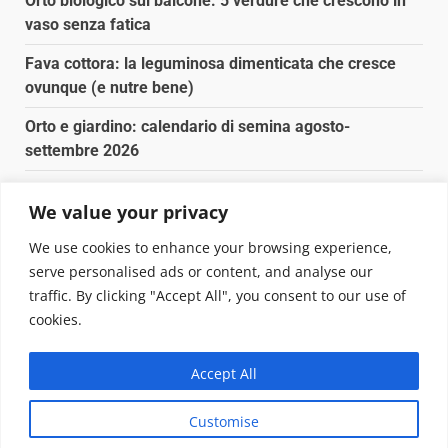
Orto biologico sul balcone: 5 verdure che crescono in
vaso senza fatica
Fava cottora: la leguminosa dimenticata che cresce
ovunque (e nutre bene)
Orto e giardino: calendario di semina agosto-
settembre 2026
Nancy la tartaruga torna libera in Adriatico
We value your privacy
Fava cottora: come cucinarla, quando è di stagione e
We use cookies to enhance your browsing experience,
perché vale la pena
serve personalised ads or content, and analyse our
traffic. By clicking "Accept All", you consent to our use of
Copyright © 2025 Biopianeta.it proprietà di Jws Media
cookies.
Srl - Via Cavour 310 - 00184 Roma - P.Iva 17132921002
Questo blog non è una testata giornalistica, in quanto
Accept All
viene aggiornato senza alcuna periodicità. Non può
pertanto considerarsi un prodotto editoriale ai sensi
Customise
della legge n. 62 del 07.03.2001
|
DarkNews
von AF