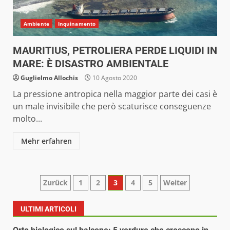
Ambiente
Inquinamento
MAURITIUS, PETROLIERA PERDE LIQUIDI IN
MARE: È DISASTRO AMBIENTALE
Guglielmo Allochis
10 Agosto 2020
La pressione antropica nella maggior parte dei casi è
un male invisibile che però scaturisce conseguenze
molto...
Mehr erfahren
Paginazione
Zurück
1
2
3
4
5
Weiter
degli
ULTIMI ARTICOLI
articoli