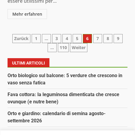
essere utilissimi per...
Mehr erfahren
Paginazione
Zurück
1
…
3
4
5
6
7
8
9
…
110
Weiter
degli
articoli
ULTIMI ARTICOLI
Orto biologico sul balcone: 5 verdure che crescono in
vaso senza fatica
Fava cottora: la leguminosa dimenticata che cresce
ovunque (e nutre bene)
Orto e giardino: calendario di semina agosto-
settembre 2026
Nancy la tartaruga torna libera in Adriatico