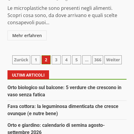
Le microplastiche sono presenti negli alimenti.
Scopri cosa sono, da dove arrivano e quali scelte
consapevoli puoi...
Mehr erfahren
Paginazione
Zurück
1
2
3
4
5
…
366
Weiter
degli
ULTIMI ARTICOLI
articoli
Orto biologico sul balcone: 5 verdure che crescono in
vaso senza fatica
Fava cottora: la leguminosa dimenticata che cresce
ovunque (e nutre bene)
Orto e giardino: calendario di semina agosto-
settembre 2026