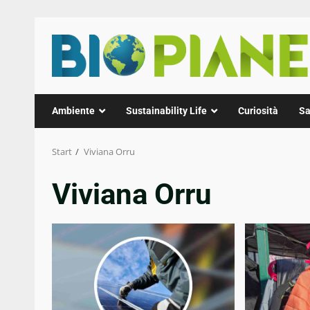
Zum
Inhalt
springen
Ambiente
Sustainability Life
Curiosità
Sa
Start
Viviana Orru
Viviana Orru