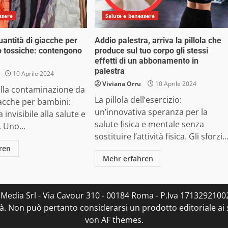
ssere
Salute e benessere
antità di giacche per
Addio palestra, arriva la pillola che
 tossiche: contengono
produce sul tuo corpo gli stessi
effetti di un abbonamento in
palestra
10 Aprile 2024
Viviana Orru
10 Aprile 2024
alla contaminazione da
La pillola dell’esercizio:
iacche per bambini:
un’innovativa speranza per la
invisibile alla salute e
salute fisica e mentale senza
 Uno...
sostituire l’attività fisica. Gli sforzi..
ren
Mehr erfahren
 Media Srl - Via Cavour 310 - 00184 Roma - P.Iva 17132921002
. Non può pertanto considerarsi un prodotto editoriale ai s
von AF themes.