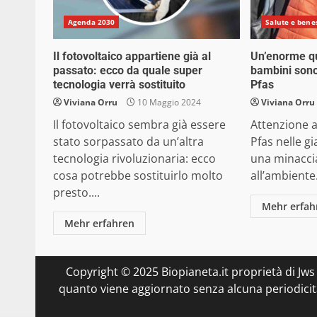
Agenda 2030
Salute e bene
Il fotovoltaico appartiene già al
Un’enorme qu
passato: ecco da quale super
bambini sono
tecnologia verrà sostituito
Pfas
Viviana Orru
10 Maggio 2024
Viviana Orru
Il fotovoltaico sembra già essere
Attenzione 
stato sorpassato da un’altra
Pfas nelle g
tecnologia rivoluzionaria: ecco
una minaccia 
cosa potrebbe sostituirlo molto
all’ambiente.
presto....
Mehr erfah
Mehr erfahren
Copyright © 2025 Biopianeta.it proprietà di Jws
quanto viene aggiornato senza alcuna periodicità