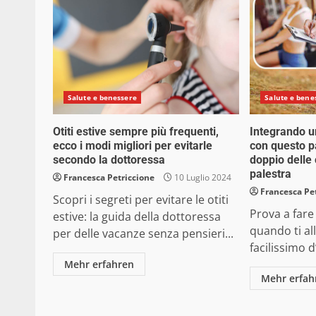
Salute e benessere
Salute e bene
Otiti estive sempre più frequenti,
Integrando 
ecco i modi migliori per evitarle
con questo pa
secondo la dottoressa
doppio delle 
palestra
Francesca Petriccione
10 Luglio 2024
Francesca Pe
Scopri i segreti per evitare le otiti
Prova a far
estive: la guida della dottoressa
quando ti al
per delle vacanze senza pensieri...
facilissimo d
Mehr erfahren
Mehr erfah