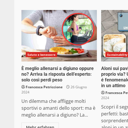
Salute e benessere
Sustainability
È meglio allenarsi a digiuno oppure
Aloni sui pa
no? Arriva la risposta dell’esperto:
proprio via? 
solo così perdi peso
é fenomenale,
in un attimo
Francesca Petriccione
26 Giugno
2024
Francesca Pe
2024
Un dilemma che affligge molti
Scopri il se
sportivi o amanti dello sport: ma è
perfetti: ba
meglio allenarsi a digiuno? La...
sorprendente
aloni in un a
Mehr erfahren