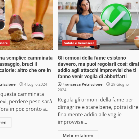
ssere
Salute e benessere
una semplice camminata
Gli ormoni della fame esistono
ssaggio, bruci il
davvero, ma puoi regolarli così: dirai
calorie: altro che ore in
addio agli attacchi improvvisi che ti
fanno venir voglia di abbuffarti
triccione
4 Luglio 2024
Francesca Petriccione
29 Giugno
2024
e questa camminata
Regola gli ormoni della fame per
levi, perdere peso sarà
dimagrire e stare bene, potrai dire
’ora in poi: pronto a...
finalmente addio alle voglie
improvvise...
ren
Mehr erfahren