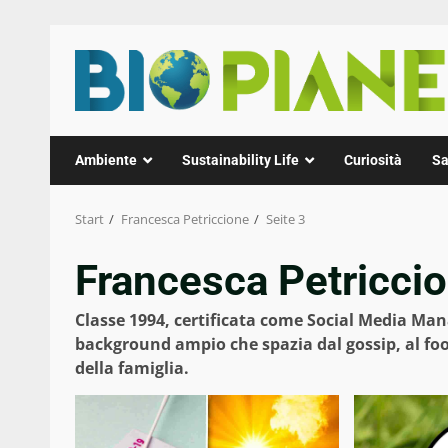
Zum
Inhalt
springen
Ambiente
Sustainability Life
Curiosità
Sa
Start
Francesca Petriccione
Seite 3
Francesca Petricci
Classe 1994, certificata come Social Media Man
background ampio che spazia dal gossip, al foo
della famiglia.