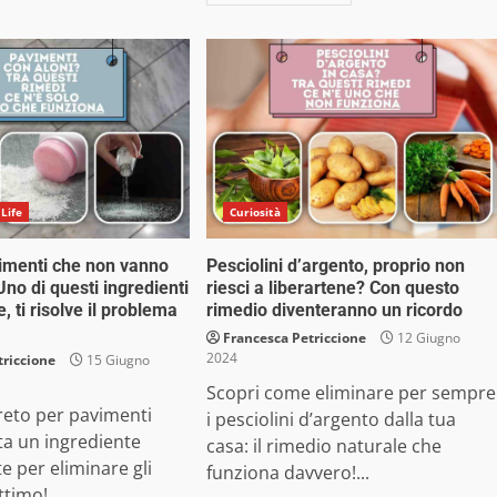
 Life
Curiosità
vimenti che non vanno
Pesciolini d’argento, proprio non
Uno di questi ingredienti
riesci a liberartene? Con questo
 ti risolve il problema
rimedio diventeranno un ricordo
Francesca Petriccione
12 Giugno
2024
triccione
15 Giugno
Scopri come eliminare per sempre
greto per pavimenti
i pesciolini d’argento dalla tua
sta un ingrediente
casa: il rimedio naturale che
 per eliminare gli
funziona davvero!...
ttimo!...