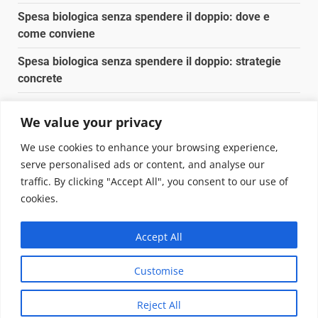
Spesa biologica senza spendere il doppio: dove e
come conviene
Spesa biologica senza spendere il doppio: strategie
concrete
Orto domestico per principianti: cosa coltivare in 2 mq
We value your privacy
Pulizia naturale della casa: 3 ingredienti che
We use cookies to enhance your browsing experience,
sostituiscono 10 prodotti chimici
serve personalised ads or content, and analyse our
traffic. By clicking "Accept All", you consent to our use of
Copyright © 2025 Biopianeta.it proprietà di Jws Media
cookies.
Srl - Via Cavour 310 - 00184 Roma - P.Iva 17132921002
Questo blog non è una testata giornalistica, in quanto
Accept All
viene aggiornato senza alcuna periodicità. Non può
pertanto considerarsi un prodotto editoriale ai sensi
Customise
della legge n. 62 del 07.03.2001
|
DarkNews
von AF
themes.
Reject All