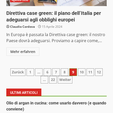
Direttiva case green: il piano dell’Italia per
adeguarsi agli obblighi europei
Claudio Cordova
15 Aprile 2024
In Europa è passata la Direttiva case green: il nostro
Paese dovrà adeguarsi. Proviamo a capire come,...
Mehr erfahren
Paginazione
Zurück
1
…
6
7
8
9
10
11
12
…
22
Weiter
degli
articoli
ULTIMI ARTICOLI
Olio di argan in cucina: come usarlo davvero (e quando
conviene)