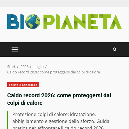
Zum
Inhalt
springen
PRIMÄRES
MENÜ
Start
2026
Luglio
Caldo record 2026: come proteggersi dai colpi di calore
Salute e benessere
Caldo record 2026: come proteggersi dai
colpi di calore
Protezione colpi di calore: idratazione,
abbigliamento e gestione dello sforzo. Guida
pratica per affrontare il caldo record 2026.