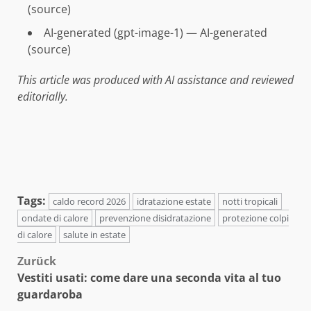
(
source
)
AI-generated (gpt-image-1) — AI-generated
(
source
)
This article was produced with AI assistance and reviewed
editorially.
Tags:
caldo record 2026
idratazione estate
notti tropicali
ondate di calore
prevenzione disidratazione
protezione colpi
di calore
salute in estate
Beitragsnavigation
Zurück
Vestiti usati: come dare una seconda vita al tuo
guardaroba