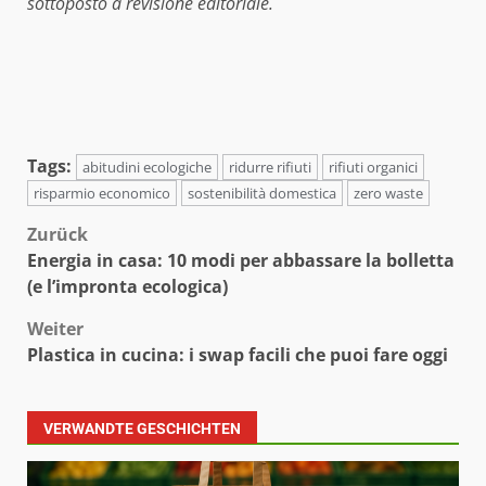
sottoposto a revisione editoriale.
Tags:
abitudini ecologiche
ridurre rifiuti
rifiuti organici
risparmio economico
sostenibilità domestica
zero waste
Beitragsnavigation
Zurück
Energia in casa: 10 modi per abbassare la bolletta
(e l’impronta ecologica)
Weiter
Plastica in cucina: i swap facili che puoi fare oggi
VERWANDTE GESCHICHTEN