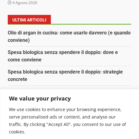
4 Agosto 2026
ULTIMI ARTICOLI
Olio di argan in cucina: come usarlo davvero (e quando
conviene)
Spesa biologica senza spendere il doppio: dove e
come conviene
Spesa biologica senza spendere il doppio: strategie
concrete
Orto domestico per principianti: cosa coltivare in 2 mq
We value your privacy
Pulizia naturale della casa: 3 ingredienti che
We use cookies to enhance your browsing experience,
sostituiscono 10 prodotti chimici
serve personalised ads or content, and analyse our
traffic. By clicking "Accept All", you consent to our use of
Copyright © 2025 Biopianeta.it proprietà di Jws Media
cookies.
Srl - Via Cavour 310 - 00184 Roma - P.Iva 17132921002