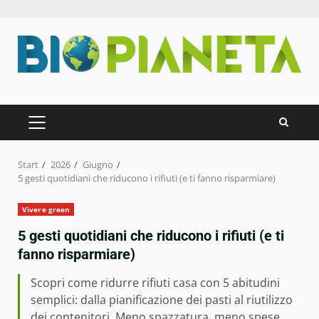
Zum
Inhalt
springen
PRIMÄRES
MENÜ
Start
2026
Giugno
5 gesti quotidiani che riducono i rifiuti (e ti fanno risparmiare)
Vivere green
5 gesti quotidiani che riducono i rifiuti (e ti
fanno risparmiare)
Scopri come ridurre rifiuti casa con 5 abitudini
semplici: dalla pianificazione dei pasti al riutilizzo
dei contenitori. Meno spazzatura, meno spese.