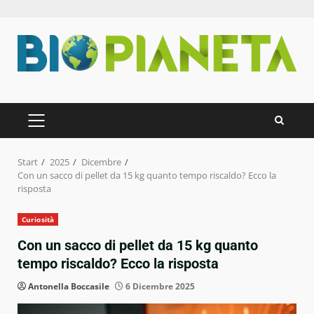
Zum
Inhalt
springen
PRIMÄRES
MENÜ
Start
2025
Dicembre
Con un sacco di pellet da 15 kg quanto tempo riscaldo? Ecco la
risposta
Curiosità
Con un sacco di pellet da 15 kg quanto
tempo riscaldo? Ecco la risposta
Antonella Boccasile
6 Dicembre 2025