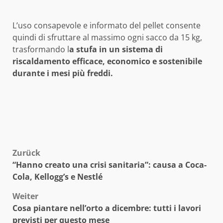
L’uso consapevole e informato del pellet consente
quindi di sfruttare al massimo ogni sacco da 15 kg,
trasformando l
a stufa in un sistema di
riscaldamento efficace, economico e sostenibile
durante i mesi più freddi.
Beitragsnavigation
Zurück
“Hanno creato una crisi sanitaria”: causa a Coca-
Cola, Kellogg’s e Nestlé
Weiter
Cosa piantare nell’orto a dicembre: tutti i lavori
previsti per questo mese