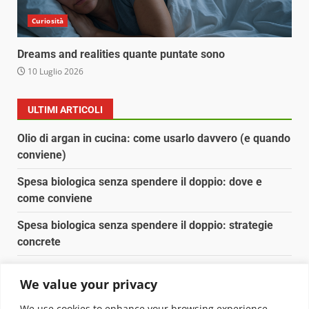
Curiosità
Dreams and realities quante puntate sono
10 Luglio 2026
ULTIMI ARTICOLI
Olio di argan in cucina: come usarlo davvero (e quando
conviene)
Spesa biologica senza spendere il doppio: dove e
come conviene
Spesa biologica senza spendere il doppio: strategie
concrete
Orto domestico per principianti: cosa coltivare in 2 mq
We value your privacy
Pulizia naturale della casa: 3 ingredienti che
We use cookies to enhance your browsing experience,