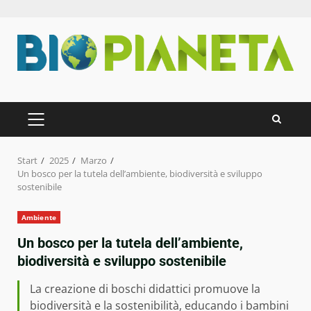
Zum
Inhalt
springen
PRIMÄRES
MENÜ
Start
2025
Marzo
Un bosco per la tutela dell’ambiente, biodiversità e sviluppo
sostenibile
Ambiente
Un bosco per la tutela dell’ambiente,
biodiversità e sviluppo sostenibile
La creazione di boschi didattici promuove la
biodiversità e la sostenibilità, educando i bambini