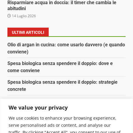
Risparmiare acqua in doccia: il timer che cambia le
abitudini
14 Luglio 2026
ULTIMI ARTICOLI
Olio di argan in cucina: come usarlo davvero (e quando
conviene)
Spesa biologica senza spendere il doppio: dove e
come conviene
Spesa biologica senza spendere il doppio: strategie
concrete
Orto domestico per principianti: cosa coltivare in 2 mq
We value your privacy
Pulizia naturale della casa: 3 ingredienti che
We use cookies to enhance your browsing experience,
sostituiscono 10 prodotti chimici
serve personalised ads or content, and analyse our
traffic. By clicking "Accept All", you consent to our use of