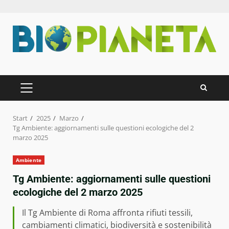
Zum
Inhalt
springen
PRIMÄRES
MENÜ
Start
2025
Marzo
Tg Ambiente: aggiornamenti sulle questioni ecologiche del 2
marzo 2025
Ambiente
Tg Ambiente: aggiornamenti sulle questioni
ecologiche del 2 marzo 2025
Il Tg Ambiente di Roma affronta rifiuti tessili,
cambiamenti climatici, biodiversità e sostenibilità