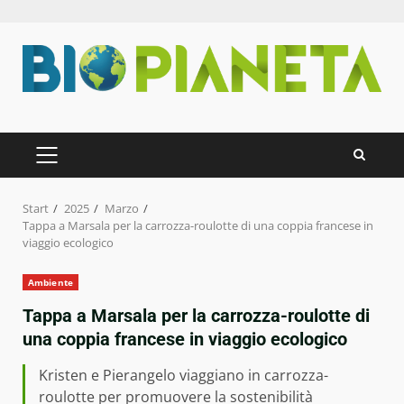
Zum
Inhalt
springen
PRIMÄRES
MENÜ
Start
2025
Marzo
Tappa a Marsala per la carrozza-roulotte di una coppia francese in
viaggio ecologico
Ambiente
Tappa a Marsala per la carrozza-roulotte di
una coppia francese in viaggio ecologico
Kristen e Pierangelo viaggiano in carrozza-
roulotte per promuovere la sostenibilità