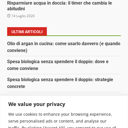
Risparmiare acqua in doccia: il timer che cambia le
abitudini
14 Luglio 2026
ULTIMI ARTICOLI
Olio di argan in cucina: come usarlo davvero (e quando
conviene)
Spesa biologica senza spendere il doppio: dove e
come conviene
Spesa biologica senza spendere il doppio: strategie
concrete
Orto domestico per principianti: cosa coltivare in 2 mq
We value your privacy
Pulizia naturale della casa: 3 ingredienti che
We use cookies to enhance your browsing experience,
sostituiscono 10 prodotti chimici
serve personalised ads or content, and analyse our
traffic. By clicking "Accept All", you consent to our use of