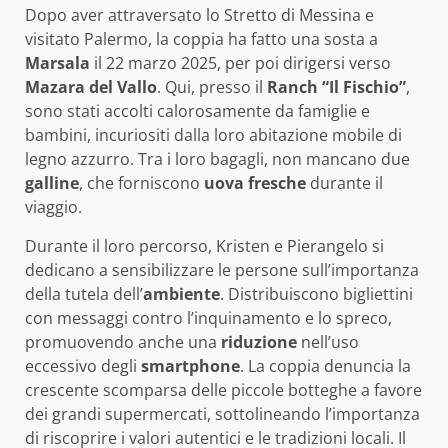
Dopo aver attraversato lo Stretto di Messina e
visitato Palermo, la coppia ha fatto una sosta a
Marsala
il 22 marzo 2025, per poi dirigersi verso
Mazara del Vallo
. Qui, presso il
Ranch “Il Fischio”
,
sono stati accolti calorosamente da famiglie e
bambini, incuriositi dalla loro abitazione mobile di
legno azzurro. Tra i loro bagagli, non mancano due
galline
, che forniscono
uova fresche
durante il
viaggio.
Durante il loro percorso, Kristen e Pierangelo si
dedicano a sensibilizzare le persone sull’importanza
della tutela dell’
ambiente
. Distribuiscono bigliettini
con messaggi contro l’inquinamento e lo spreco,
promuovendo anche una
riduzione
nell’uso
eccessivo degli
smartphone
. La coppia denuncia la
crescente scomparsa delle piccole botteghe a favore
dei grandi supermercati, sottolineando l’importanza
di riscoprire i valori autentici e le tradizioni locali. Il