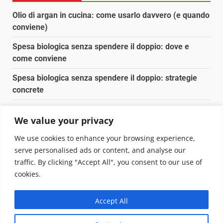
Olio di argan in cucina: come usarlo davvero (e quando
conviene)
Spesa biologica senza spendere il doppio: dove e
come conviene
Spesa biologica senza spendere il doppio: strategie
concrete
Orto domestico per principianti: cosa coltivare in 2 mq
We value your privacy
Pulizia naturale della casa: 3 ingredienti che
We use cookies to enhance your browsing experience,
sostituiscono 10 prodotti chimici
serve personalised ads or content, and analyse our
traffic. By clicking "Accept All", you consent to our use of
Copyright © 2025 Biopianeta.it proprietà di Jws Media
cookies.
Srl - Via Cavour 310 - 00184 Roma - P.Iva 17132921002
Questo blog non è una testata giornalistica, in quanto
Accept All
viene aggiornato senza alcuna periodicità. Non può
pertanto considerarsi un prodotto editoriale ai sensi