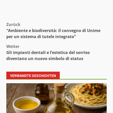
Beitragsnavigation
Zurück
“Ambiente e biodiversità: il convegno di Unime
per un sistema di tutele integrato”
Weiter
Gli impianti dentali e l’estetica del sorriso
diventano un nuovo simbolo di status
VERWANDTE GESCHICHTEN