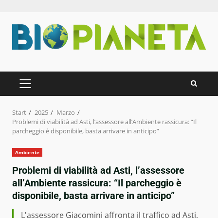
Zum
Inhalt
springen
PRIMÄRES
MENÜ
Start
2025
Marzo
Problemi di viabilità ad Asti, l’assessore all’Ambiente rassicura: “Il
parcheggio è disponibile, basta arrivare in anticipo”
Ambiente
Problemi di viabilità ad Asti, l’assessore
all’Ambiente rassicura: “Il parcheggio è
disponibile, basta arrivare in anticipo”
L'assessore Giacomini affronta il traffico ad Asti,