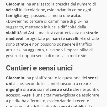
Giacomini
ha analizzato la crescita del numero di
veicoli
in circolazione, evidenziando come ogni
famiglia
oggi possieda almeno due
auto
.
«Dovremmo cercare di camminare di più», ha
suggerito, mettendo in luce la difficoltà della
viabilità
ad
Asti
, una città caratterizzata da
strade
medievali
progettate per
carri
e
cavalli
. «Le strade
sono strette e non possono sostenere il traffico
attuale», ha aggiunto, rilevando l’impossibilità di
gestire il doppio senso di marcia in molte vie.
Cantieri e sensi unici
Giacomini
ha poi affrontato la questione dei
sensi
unici
che, secondo lui, contribuiscono a creare
ingorghi
di
auto
sia nel
centro città
che nei punti di
accesso. «
Asti
è una città meravigliosa da esplorare
a piedi», ha affermato, evidenziando il recente
rinnovamento della flotta dei
mezzi pubblici
da