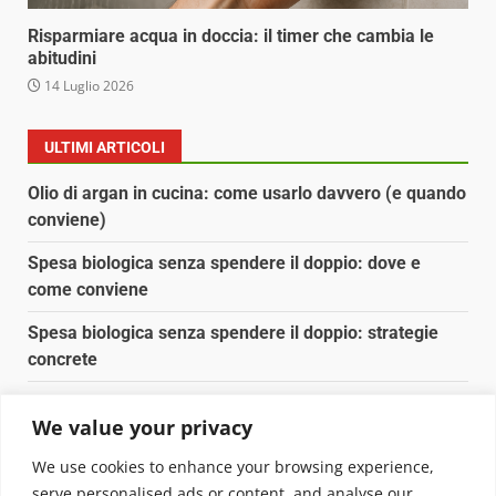
Risparmiare acqua in doccia: il timer che cambia le
abitudini
14 Luglio 2026
ULTIMI ARTICOLI
Olio di argan in cucina: come usarlo davvero (e quando
conviene)
Spesa biologica senza spendere il doppio: dove e
come conviene
Spesa biologica senza spendere il doppio: strategie
concrete
Orto domestico per principianti: cosa coltivare in 2 mq
We value your privacy
Pulizia naturale della casa: 3 ingredienti che
We use cookies to enhance your browsing experience,
sostituiscono 10 prodotti chimici
serve personalised ads or content, and analyse our