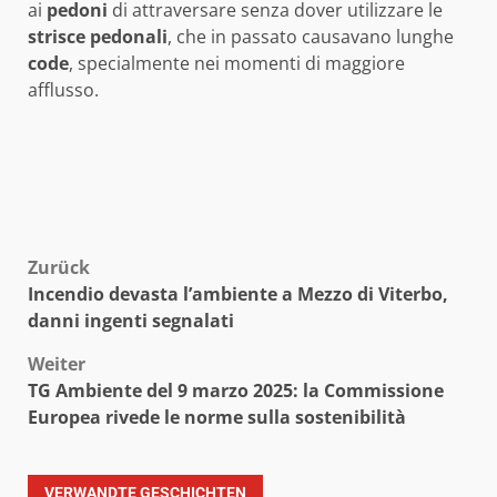
ai
pedoni
di attraversare senza dover utilizzare le
strisce pedonali
, che in passato causavano lunghe
code
, specialmente nei momenti di maggiore
afflusso.
Beitragsnavigation
Zurück
Incendio devasta l’ambiente a Mezzo di Viterbo,
danni ingenti segnalati
Weiter
TG Ambiente del 9 marzo 2025: la Commissione
Europea rivede le norme sulla sostenibilità
VERWANDTE GESCHICHTEN