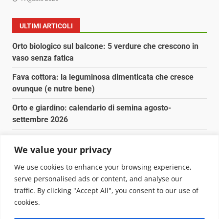
ULTIMI ARTICOLI
Orto biologico sul balcone: 5 verdure che crescono in
vaso senza fatica
Fava cottora: la leguminosa dimenticata che cresce
ovunque (e nutre bene)
Orto e giardino: calendario di semina agosto-
settembre 2026
Nancy la tartaruga torna libera in Adriatico
We value your privacy
Fava cottora: come cucinarla, quando è di stagione e
We use cookies to enhance your browsing experience,
perché vale la pena
serve personalised ads or content, and analyse our
traffic. By clicking "Accept All", you consent to our use of
Copyright © 2025 Biopianeta.it proprietà di Jws Media
cookies.
Srl - Via Cavour 310 - 00184 Roma - P.Iva 17132921002