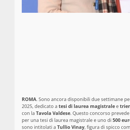
ROMA
. Sono ancora disponibili due settimane per
2025, dedicato a
tesi di laurea magistrale
e
trie
con la
Tavola Valdese
. Questo concorso prevede 
per una tesi di laurea magistrale e uno di
500 eur
sono intitolati a
Tullio Vinay
, figura di spicco co