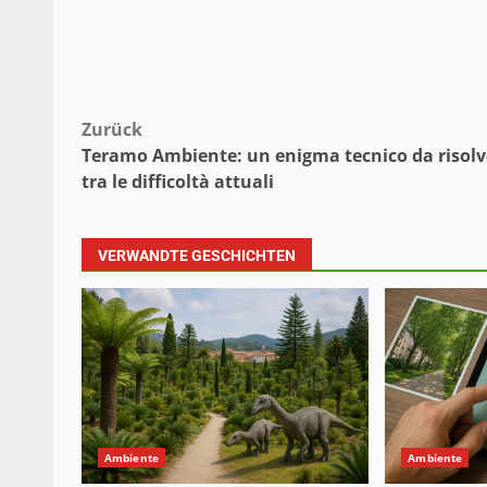
Beitragsnavigation
Zurück
Teramo Ambiente: un enigma tecnico da risolv
tra le difficoltà attuali
VERWANDTE GESCHICHTEN
Ambiente
Ambiente