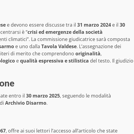
ese
e devono essere discusse tra il
31 marzo 2024
e il
30
centrarsi è “
crisi ed emergenze della società
menti climatici”. La commissione giudicatrice sarà composta
isarmo
e uno dalla
Tavola Valdese
. L’assegnazione dei
riteri di merito che comprendono
originalità
,
logico
e
qualità espressiva e stilistica
del testo. Il giudizio
ione
ate entro il
30 marzo 2025
, seguendo le modalità
 di
Archivio Disarmo
.
967
, offre ai suoi lettori l’accesso all’articolo che state