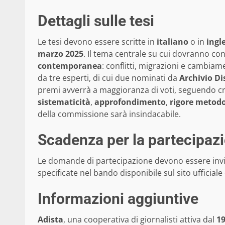
Dettagli sulle tesi
Le tesi devono essere scritte in
italiano
o in
ingl
marzo 2025
. Il tema centrale su cui dovranno con
contemporanea
: conflitti, migrazioni e cambia
da tre esperti, di cui due nominati da
Archivio D
premi avverrà a maggioranza di voti, seguendo c
sistematicità
,
approfondimento
,
rigore metodo
della commissione sarà insindacabile.
Scadenza per la partecipaz
Le domande di partecipazione devono essere invi
specificate nel bando disponibile sul sito ufficiale
Informazioni aggiuntive
Adista
, una cooperativa di giornalisti attiva dal
1