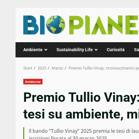
Zum
Inhalt
springen
Ambiente
Sustainability Life
Curiosità
Sa
Start
2025
Marzo
Premio Tullio Vinay: riconoscimento per
Ambiente
Premio Tullio Vinay
tesi su ambiente, mi
Il bando “Tullio Vinay” 2025 premia le tesi di l
iscrizioni fissata al 30 marzo 2025.